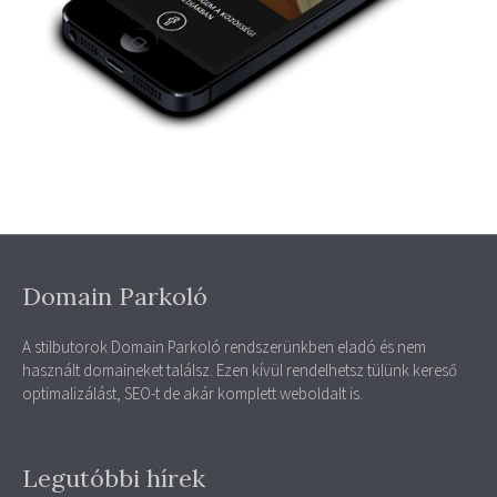
Domain Parkoló
A stilbutorok Domain Parkoló rendszerünkben eladó és nem
használt domaineket találsz. Ezen kívül rendelhetsz tülünk kereső
optimalizálást, SEO-t de akár komplett weboldalt is.
Legutóbbi hírek