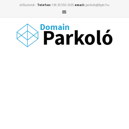
stilbutorok -
Telefon:
+36 30 550 1935
email:
parkolo@byte.hu
Email