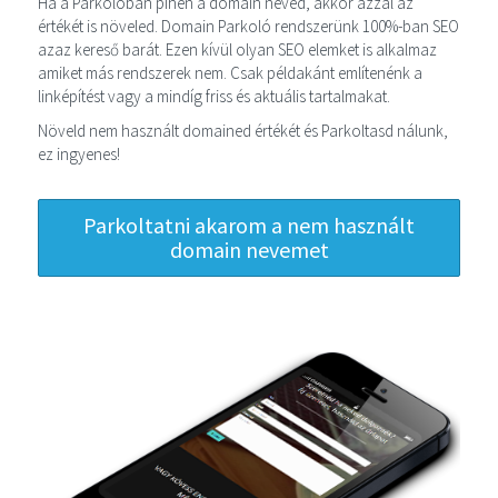
Ha a Parkolóban pihen a domain neved, akkor azzal az
értékét is növeled. Domain Parkoló rendszerünk 100%-ban SEO
azaz kereső barát. Ezen kívül olyan SEO elemket is alkalmaz
amiket más rendszerek nem. Csak példakánt említenénk a
linképítést vagy a mindíg friss és aktuális tartalmakat.
Növeld nem használt domained értékét és Parkoltasd nálunk,
ez ingyenes!
Parkoltatni akarom a nem használt
domain nevemet