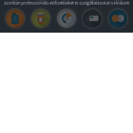
azonban professzionális előfizetéseket és szolgáltatásokat is kínálunk