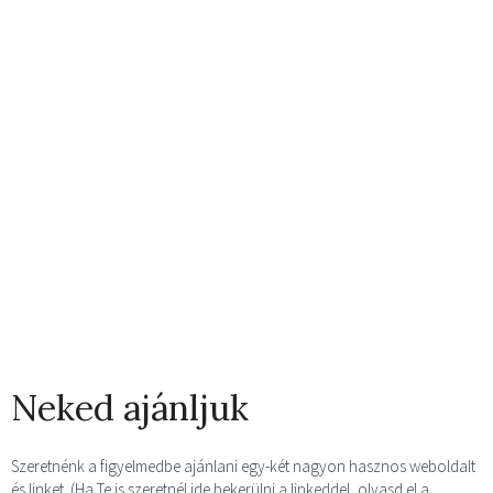
Neked ajánljuk
Szeretnénk a figyelmedbe ajánlani egy-két nagyon hasznos weboldalt
és linket. (Ha Te is szeretnél ide bekerülni a linkeddel, olvasd el a