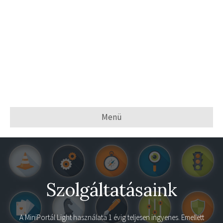
Menü
Szolgáltatásaink
A
MiniPortál Light
használata 1 évig teljesen ingyenes. Emellett